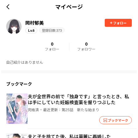
マイページ
岡村郁美
フォロー
登録日数:
373
Lv.
6
0
0
フォロー
フォロワー
自己紹介はありません
ブックマーク
夫が全世界の前で「独身です」と言ったとき、私
は手にしていた妊娠検査薬を握りつぶした
完結済
最近更新：
第25話 新たな始まり
ブックマーク
夫と子を捨てた後、私は華麗に再婚した