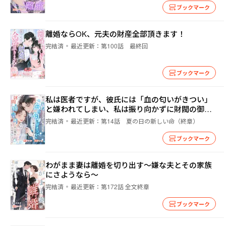
ブックマーク
離婚ならOK、元夫の財産全部頂きます！
完結済
最近更新：
第100話 最終回
ブックマーク
私は医者ですが、彼氏には「血の匂いがきつい」
と嫌われてしまい、私は振り向かずに財閥の御曹
司である機長と結婚しました
完結済
最近更新：
第14話 夏の日の新しい命（終章）
ブックマーク
わがまま妻は離婚を切り出す～嫌な夫とその家族
にさようなら～
完結済
最近更新：
第172話 全文終章
ブックマーク