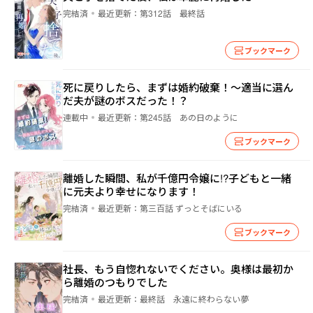
完結済
最近更新：
第312話 最終話
ブックマーク
死に戻りしたら、まずは婚約破棄！～適当に選ん
だ夫が謎のボスだった！？
連載中
最近更新：
第245話 あの日のように
ブックマーク
離婚した瞬間、私が千億円令嬢に!?子どもと一緒
に元夫より幸せになります！
完結済
最近更新：
第三百話 ずっとそばにいる
ブックマーク
社長、もう自惚れないでください。奥様は最初か
ら離婚のつもりでした
完結済
最近更新：
最終話 永遠に終わらない夢