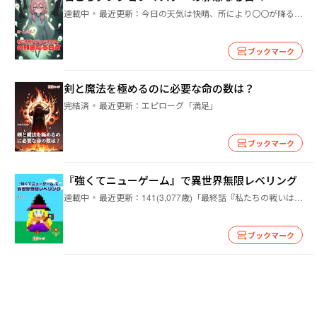
連載中
最近更新：
今日の天気は快晴、所により〇〇が降るでしょう
ブックマーク
剣と魔法を極めるのに必要な命の数は？
完結済
最近更新：
エピローグ「満足」
ブックマーク
『強くてニューゲーム』で異世界無限レベリング
連載中
最近更新：
141(3,077歳)「最終話『私たちの戦いはこれからだ！』」
ブックマーク