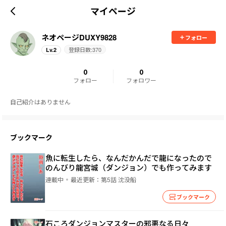
マイページ
ネオページDUXY9828
フォロー
登録日数:
370
Lv.
2
0
0
フォロー
フォロワー
自己紹介はありません
ブックマーク
魚に転生したら、なんだかんだで龍になったので
のんびり龍宮城（ダンジョン）でも作ってみます
連載中
最近更新：
第5話 沈没船
ブックマーク
石ころダンジョンマスターの邪悪なる日々