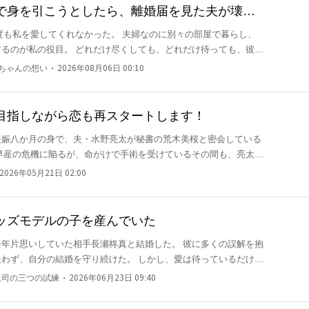
黒澤さん。」
で身を引こうとしたら、離婚届を見た夫が壊れ
探し回るも、もう遅かった。 ふと振り返れば、柚希は
所へ離婚
くしても、どれだけ待っても、彼の
」
・
いちゃんの想い
2026年08月06日 00:10
。 ――私は最初から、この恋の脇役だった
目指しながら恋も再スタートします！
妊娠八か月の身で、夫・水野亮太が秘書の荒木美桜と密会している
んで
早産の危機に陥るが、命がけで手術を受けているその間も、亮太は
ばしにし、私が他の男性と話すだけで不機嫌になる。 さらに
離れようとする私を必死に引き留め始めて……。 今さら優し
2026年05月21日 02:00
を信じ続けてきた鳴海陽翔だった。 結月は研究と臨床の
だった妻が、自分自身の人生を取り戻そうとした瞬間――。 冷酷だった夫の執着と後悔が始まる。
の頂点へと返り咲く。 一方、地位も信用も失った元夫・亮太は後
ッズモデルの子を産んでいた
を狙う陰謀や誘
していた相手長瀬柊真と結婚した。 彼に多くの誤解を抱
陽翔は身体を張って守り抜く。 震える結月の手を強く握りしめ、
婚を守り続けた。 しかし、愛は待っているだけで
だけの人生は選ばない。 ――この手で、医学の頂点と、揺るぎな
・
上司の三つの試練
2026年06月23日 09:40
今回、彼はも