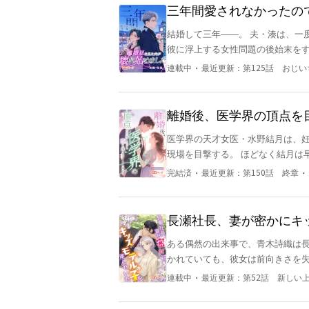
ことを信じなかった。 だが——柚希は離婚届を置いたまま、家に帰らなくなった。 やがて、あの冷
の自分ではない。 「もう遅いよ、
三年間愛されなかったの
静だった男の理性は崩れ落ちる。必死に彼女を
始めました
結婚して三年――。 夫・湊は、一度も私を愛してくれなかった。 夫婦なのに別々の部屋で暮らし、
すでに高みに立ち、微笑んで言った。 「鷹司さん、私、結婚しますので。お手数ですが、役
彼に浮上する女性問題の後始末をするのが私の役目。 どれだけ尽
届を出しに行っていただけますか
心は私には向かなかった。 それでも離婚できなかったのは、昔、命を懸けて私を救ってくれた彼を愛
・
連載中
最近更新：
第125話 おじ
していたから。 けれど、その想いも限界だった。 湊の初恋相手・リナが帰国し、彼女の隣で見せる
幸せそうな笑顔を目の当たりにした私は、ようやく気づく
のだと。 だから決めた。 もう彼を追いかけるのはやめよう、と。 財産もいらない。 地位もいらな
離婚後、医学界の頂点を
い。 ただ、この苦しい結婚生活から解放されたかった。 そうして差し出した離婚届。 当然、彼は喜
医学界の天才女医・水野結月は、
んで判を押すものだと思っていた。 なのに――。 「本当に俺と離婚する気なのか？」 離婚を望
現場を目撃する。 ほどなく結月は
いたはずの彼は、なぜか手続きを先延
愛人のそばを離れなかった。 手術台の上で、結月は悟る。 ――この男は、もういらない。 「亮太、
は、今まで見向きもしなかったくせに、
・
・
完結済
最近更新：
第150話 終章
離婚しましょう」 家庭のために封印していた才能を解き放ち、結月は再び白衣を纏う。 彼女の隣に
くされても遅い。 私はもう、愛されない妻でいることに疲れてしまったのだから。 捨てられるはず
立ったのは、幼なじみであり、誰よりも結月
両面で圧倒的な成果を上げ、医学界
長瀬社長、妻が密かにキ
悔に縋りつくが、結月の答えは冷たい。 「水野さん。もう、他人です」 やがて結月
ある偶然の出来事で、青木詩織は長年片思い
拐事件が発生するが、そのすべてを
かれていても、彼女は前向きさを失わず、自分の結
彼は告げた。 「安心して。俺が、君の居場所になる」 捨てた男は転落し、選ばれた男は彼女を溺愛
は手に入らない。 7年間、詩織が待っていたのは別の女性の出現と、柊真の過度な冷淡と傷つける態
する。 結月はもう、誰かに尽くす
・
連載中
最近更新：
第52話 新しい
度だった。 その瞬間、彼女はついに心を断ち切った。 離婚届を置き、息子を連れて家を出た彼女
い愛の両方を掴み取るために。
は、わずか1年で莫大な資産を築いた。 そしてある日、柊真が再び彼女の前に現れた。 