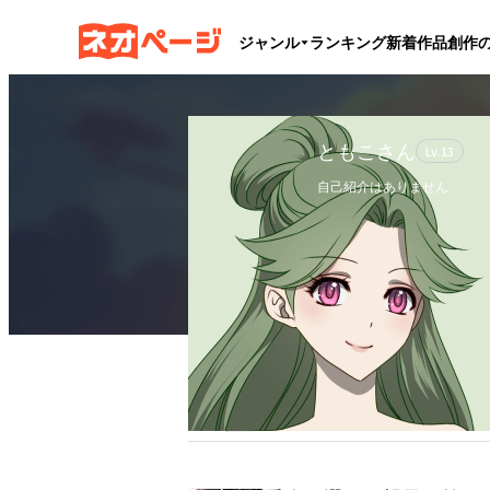
ジャンル
ランキング
新着作品
創作
ともこさん
Lv.
13
自己紹介はありません
フォロー
0
フォロワー
1
ブックマーク