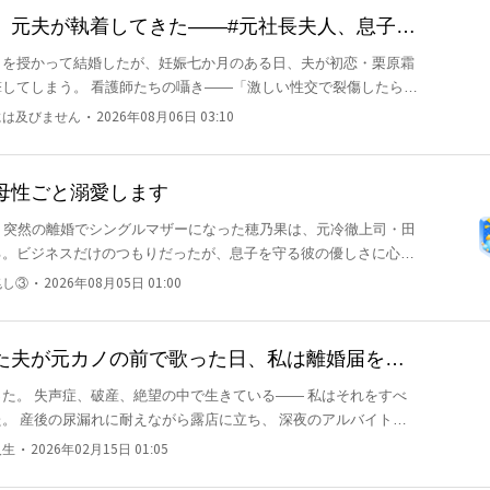
言った。 「君のそ
、元夫が執着してきた——#元社長夫人、息子だ
もを授かって結婚したが、妊娠七か月のある日、夫が初恋・栗原霜
ない。 最初から、すでに深く愛していたのだと。 ただ、そ
してしまう。 看護師たちの囁き――「激しい性交で裂傷したらし
ることもなかったのだ。
切り出すと、俊行は冷笑を浮かべて言
・
には及びません
2026年08月06日 03:10
せて、そのまま姿を消す―― やがてSNSでは世界中が
子を連れて逃走# 俊行は狂ったように彼女を探す
母性ごと溺愛します
男の子。 その顔は、まるで自分のコピーのようで―― 「……
️ 突然の離婚でシングルマザーになった穂乃果は、元冷徹上司・田
離婚したのよ。今更聞くなんて、滑稽じゃない？」 「じゃあ、や
る。ビジネスだけのつもりだったが、息子を守る彼の優しさに心が
生を華麗に逆転させる——。
・
兆し③
2026年08月05日 01:00
たに任せる。順番、飛ばさせてくれないか？」 ――余生をかけ
ないと誓った。
た夫が元カノの前で歌った日、私は離婚届を叩
私はそれをすべ
バイトで
三年間。 息子が交通事故で瀕死になったあの
・
人生
2026年02月15日 01:05
けどその同じ日。 夫はお台場で、数千万円