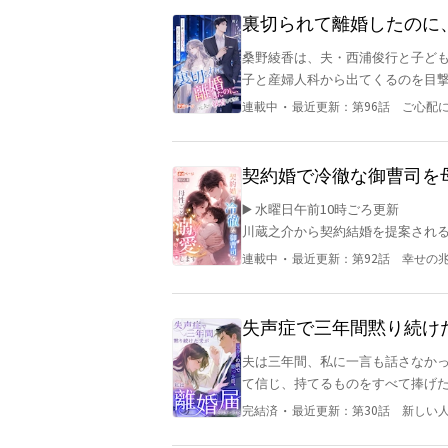
う冷たくもなければ、高慢でもなかった。 彼は彼女を呼び止め、低く抑えた声で
裏切られて離婚したのに
ばにいさせてほしい」 「たとえ、ただの愛人という立場でも」 その時、詩織はようやく知った。 あ
け連れて逃走中
桑野綾香は、夫・西浦俊行と子ど
の年月、彼は愛していなかったわけでは
子と産婦人科から出てくるのを目撃
れを一度も口にせず、彼女に見せ
い…」 私と、結婚以来、一度もしてなかったのに…… 離婚を
・
連載中
最近更新：
第96話 ご心配
った。 「また何を企んでいる？」 出産当日、綾香が大量出血する時、俊行はあの女の誕生日を祝っ
ていた。 綾香は息子を隠し、離婚届にサインさ
騒然となる。 #西浦社長がフラれ、元社長夫人が息
契約婚で冷徹な御曹司を
が、目の前に立ちはだかるのは小さな
▶️ 水曜日午前10時ごろ更新 
綾香、それ、俺の子か？」 「もう
川蔵之介から契約結婚を提案され
り直そう、復縁だ」 「西浦社長」と彼女は微笑みながら一歩下がる。 「順番待ちの人が多いから、
溶けていく。 母性と恋が、私の人
まず番号札を取ってね」 その瞬間、俊行は背後から彼女を抱きしめ、声を震わせる。 「ごめん、綾
・
連載中
最近更新：
第92話 幸せの
香。これからは家のこと、全部あな
て、二度と彼女に辛い思いをさせ
失声症で三年間黙り続け
きつけた
夫は三年間、私に一言も話さなかった。 失声症、破産、絶望の中で生きている—— 
て信じ、持てるものをすべて捧げた。 産後の尿漏れに耐えながら露店に立ち、 深夜のアル
は倒れそうになるまで働き、 必死に家庭を守り続けた
・
完結済
最近更新：
第30話 新しい
日、 私は医療費を工面するため、800mlもの血を売った。 