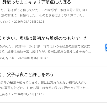
、身籠ったままキャリア頂点にのぼる
た。 彩はずっと信じていた。いつか必ず、彼は自分に振り向く
でもない。ただ、自分にだけそうだったのだと。 彰から突き
・
堕ちていく
2026年08月06日 02:05
いていた幻想をすべて打ち砕いた。 親子揃って愛人の味方をする
決意し、ビジネスの世
を発揮した彩は、誰もが一目置く社長へと成長する。 求愛者たち
ください。奥様は最初から離婚のつもりでした
署名だけはいつまで経っても得られなかった。 孤島に取り残
を諦めた。 結婚8年、娘は9歳、怜司はいつも軽蔑の態度で彼女に
ら、俺から離れ
落で、紗耶は高熱を出し続けたが、怜司は健康な美玲に命を救う薬
の彩花は目を赤くして、彼女が病気のふ
あなたに興味はないわ。」
・
わらない夢
2026年08月06日 01:47
美玲おばさんをずっといじめている。」 冷たい夫、恩知ら
す時だと。 この8年、彼女は自分を犠牲にして、良き妻、良き母に
ものは屈辱と無視だけだった。 離婚届で、彼女と彼の
く、父子は夜ごと許しを乞う
司碧斗の秘密を知ってしまう。彼には忘れられない初恋の人がい
いた。 紗耶は再び
蔑し、笑い者にした。 しかし、振り返った彼女は医学界のトップ
れて、親子行事
物たちが彼女に病気の治療を頼みに来た。 そして、彼女が
・
を止めろ！
2026年08月06日 02:05
産んだ息子までもが、その女を「ママ」と呼んでいた。 ——彼
司は彼女の腕を強く掴み、目を赤くして低い声で叫んだ。 「あの
する
。 紗耶はもはや昔