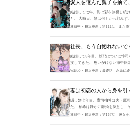
愛人を選んだ親子を捨て
結婚して七年、彰は彩を無視し続け
と。 大晦日、彰は何もかも顧みず、別の女性に一目惚れした。 そのとき彩はようやく気づいた。彼
は冷たいわけでも、女性に無関心なわけ
・
連載中
最近更新：
第111話 また
つけられた離婚協議書は、彼女の抱
中、彩は自分が妊娠していることに気づく。 お腹の子のために、彼女は離婚を
界へ戻った。 ビジネスの場で手腕
社長、もう自惚れないで
は彼女の離婚を待ち望んでいたが、彰の
結婚して8年目、紗耶はついに怜司
されたとき、彰は彩を強く抱きしめた。 「その子の父親が誰だろうと構わない。だか
接してきた。 思いがけない海中転
ないでくれ。」 救出された後、彰は彩を家へ連れ戻そうとしたが、彩はきっぱりと断った。 「私た
を優先的に与える。 紗耶は怒りや不満、失望を感じた。 娘
ちはとっくに終わっている。もう
・
完結済
最近更新：
最終話 永遠に終
りをしていると言う。 「ママが悪いの、
ずな娘。 紗耶は悟った。もう手放
なることだけを考えていた。 その結果、得た
妻は初恋の人から身を引
すべてを切り離すことにした。 怜司は軽く笑った。 「紗耶、お前の手段は9年前と変わらず低レベル
隠し婚七年目、鷹司柚希は夫・鷹
だ。離婚したいのか？財産は分けない。」 どうでもいい、彼女の決意は固まって
た。 柚希は静かに離婚を決意し、その事実を告げた。 しかし碧斗は余裕の笑みを浮かべて言った。
自分の領域に戻り、誰もが彼女を軽
「俺と息子を離せると思ってるのか？」 柚希は冷ややかに笑った。 彼は他の女を連
専門家となり、国家の要人、金融業界の大
・
連載中
最近更新：
第167話 彼女
に代わりに出席していた。十月かけて
スキャンダルを報じられたとき、怜
女に何が離れられないというのだ。 碧斗は、世界中の女が離婚することを信じても、柚希が離婚
男は誰だ？」 「俺からは離れさせない。」 男は頭を垂れ、膝をゆっくりとついた