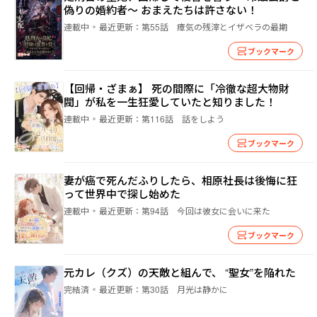
偽りの婚約者～ おまえたちは許さない！
連載中
最近更新：
第55話 瘴気の残滓とイザベラの最期
ブックマーク
【回帰・ざまぁ】 死の間際に「冷徹な超大物財
閥」が私を一生狂愛していたと知りました！
連載中
最近更新：
第116話 話をしよう
ブックマーク
妻が癌で死んだふりしたら、相原社長は後悔に狂
って世界中で探し始めた
連載中
最近更新：
第94話 今回は彼女に会いに来た
ブックマーク
元カレ（クズ）の天敵と組んで、 “聖女”を陥れた
完結済
最近更新：
第30話 月光は静かに