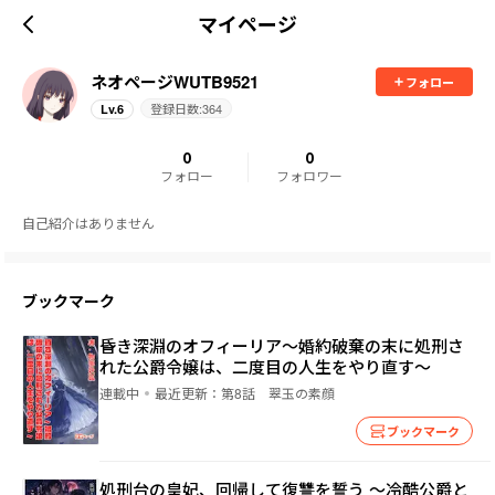
マイページ
ネオページWUTB9521
フォロー
登録日数:
364
Lv.
6
0
0
フォロー
フォロワー
自己紹介はありません
ブックマーク
昏き深淵のオフィーリア～婚約破棄の末に処刑さ
れた公爵令嬢は、二度目の人生をやり直す～
連載中
最近更新：
第8話 翠玉の素顔
ブックマーク
処刑台の皇妃、回帰して復讐を誓う ～冷酷公爵と