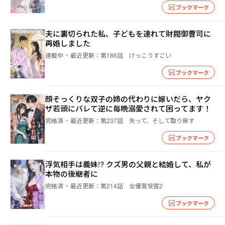
ブックマーク
夫に裏切られた私、子どもを連れて財閥御曹司に
再婚しました
連載中
最近更新：
第186話 けっこうすごい
ブックマーク
顔そっくりな双子の姉の代わりに嫁いだら、ヤク
ザ若頭にバレて逆に毎晩溺愛されて困ってます！
完結済
最近更新：
第237話 失って、そして取り戻す
ブックマーク
浮気相手は義妹!? クズ男の父親と結婚して、私が
本物の後継者に
完結済
最近更新：
第214話 女優賞受賞2
ブックマーク