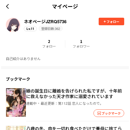
マイページ
ネオページJZRQ5736
フォロー
登録日数:
362
Lv.
11
2
1
フォロー
フォロワー
自己紹介はありません
ブックマーク
娘の誕生日に離婚を告げられた私ですが、十年前
に救えなかった天才作家に溺愛されています
連載中
最近更新：
第112話 恋人になったので。
ブックマーク
八歳の冬、肉を一切れ食べただけで養母に捨てら