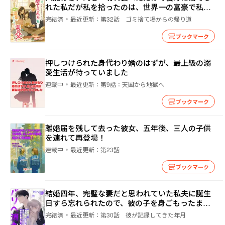
れた私――だが私を拾ったのは、世界一の富豪で私を
探し続けていた実の父だった
完結済
最近更新：
第32話 ゴミ捨て場からの帰り道
ブックマーク
押しつけられた身代わり婚のはずが、最上級の溺
愛生活が待っていました
連載中
最近更新：
第9話：天国から地獄へ
ブックマーク
離婚届を残して去った彼女、五年後、三人の子供
を連れて再登場！
連載中
最近更新：
第23話
ブックマーク
結婚四年、完璧な妻だと思われていた私――夫に誕生
日すら忘れられたので、彼の子を身ごもったまま
パリへ消えた
完結済
最近更新：
第30話 彼が記録してきた年月