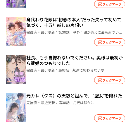
ブックマーク
身代わり花嫁は“初恋の本人”だった――失って初めて
気づく、十五年越しの片想い
完結済
最近更新：
第30話 番外：彼が答えに最も近づいた日（3）
ブックマーク
社長、もう自惚れないでください。奥様は最初か
ら離婚のつもりでした
完結済
最近更新：
最終話 永遠に終わらない夢
ブックマーク
元カレ（クズ）の天敵と組んで、 “聖女”を陥れた
完結済
最近更新：
第30話 月光は静かに
ブックマーク