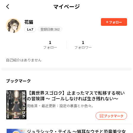
マイページ
花猫
フォロー
登録日数:
362
Lv.
7
1
1
フォロー
フォロワー
自己紹介はありません
ブックマーク
【異世界スゴロク】止まったマスで転移する呪い
の冒険譚 ～ ゴールしなければ生き残れない～
完結済
最近更新：
設定の暴露とか色々。
ブックマーク
ジュラシック・テイル ～猫耳なウチと恐竜美少女