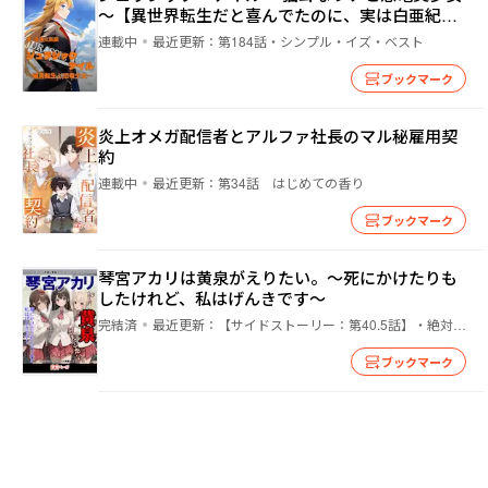
～【異世界転生だと喜んでたのに、実は白亜紀の
地球でした⁉】
連載中
最近更新：
第184話・シンプル・イズ・ベスト
ブックマーク
炎上オメガ配信者とアルファ社長のマル秘雇用契
約
連載中
最近更新：
第34話 はじめての香り
ブックマーク
琴宮アカリは黄泉がえりたい。～死にかけたりも
したけれど、私はげんきです～
完結済
最近更新：
【サイドストーリー：第40.5話】・絶対にわかっていない顔だったわ
ブックマーク