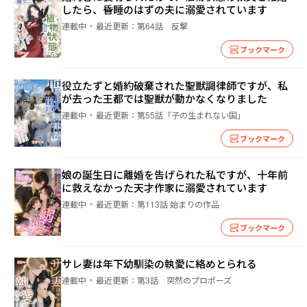
したら、昏睡のはずの夫に溺愛されています
連載中
最近更新：
第64話 反撃
ブックマーク
役立たずと婚約破棄された聖獣調律師ですが、私
が去った王都では聖獣が動かなくなりました
連載中
最近更新：
第55話「子の生まれない国」
ブックマーク
娘の誕生日に離婚を告げられた私ですが、十年前
に救えなかった天才作家に溺愛されています
連載中
最近更新：
第113話 始まりの作品
ブックマーク
サレ妻は年下幼馴染の執愛に絡めとられる
連載中
最近更新：
第3話 突然のプロポーズ