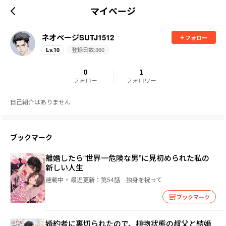
マイページ
ネオページSUTJ1512
フォロー
登録日数:
360
Lv.
10
0
1
フォロー
フォロワー
自己紹介はありません
ブックマーク
離婚したら“世界一危険な男”に見初められた私の
新しい人生
連載中
最近更新：
第54話 独身を祝って
ブックマーク
婚約者に裏切られたので、植物状態の叔父と結婚