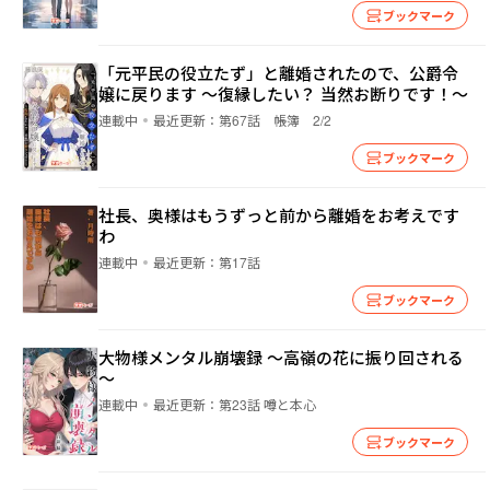
ブックマーク
「元平民の役立たず」と離婚されたので、公爵令
嬢に戻ります ～復縁したい？ 当然お断りです！～
連載中
最近更新：
第67話 帳簿 2/2
ブックマーク
社長、奥様はもうずっと前から離婚をお考えです
わ
連載中
最近更新：
第17話
ブックマーク
大物様メンタル崩壊録 ～高嶺の花に振り回される
～
連載中
最近更新：
第23話 噂と本心
ブックマーク