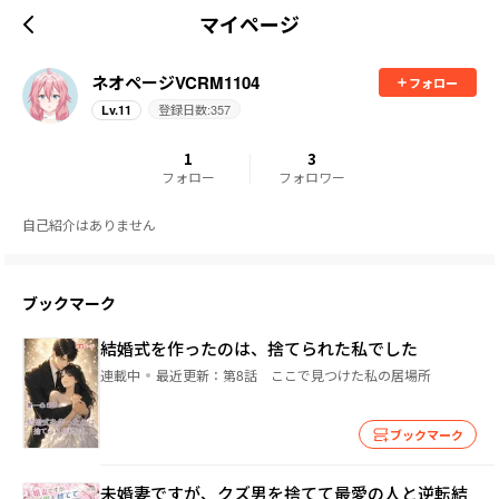
マイページ
ネオページVCRM1104
フォロー
登録日数:
357
Lv.
11
1
3
フォロー
フォロワー
自己紹介はありません
ブックマーク
結婚式を作ったのは、捨てられた私でした
連載中
最近更新：
第8話 ここで見つけた私の居場所
ブックマーク
未婚妻ですが、クズ男を捨てて最愛の人と逆転結