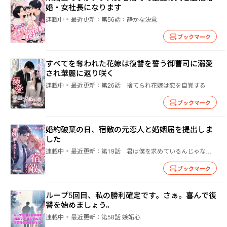
婚・女社長になります
連載中
最近更新：
第56話：静かな決意
ブックマーク
すべてを奪われた花嫁は復讐を誓う御曹司に溺愛
され華麗に返り咲く
連載中
最近更新：
第26話 捨てられ花嫁は恋を自覚する
ブックマーク
婚約破棄の日、宿敵の元恋人と婚姻届を提出しま
した
連載中
最近更新：
第19話 君は僕を求めているんじゃないのか？
ブックマーク
ループ5回目、私の勝利確定です。さぁ。喜んで復
讐を始めましょう。
連載中
最近更新：
第58話 嫉妬心