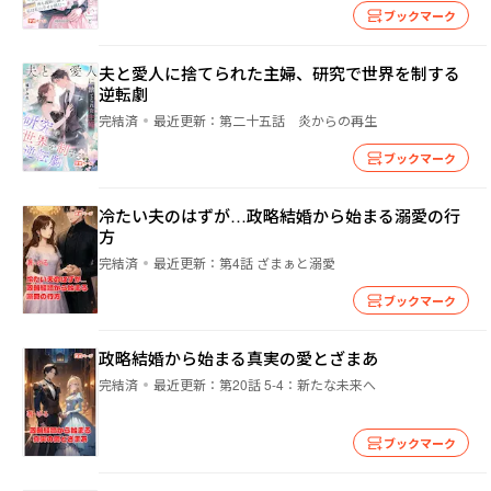
ブックマーク
夫と愛人に捨てられた主婦、研究で世界を制する
逆転劇
完結済
最近更新：
第二十五話 炎からの再生
ブックマーク
冷たい夫のはずが…政略結婚から始まる溺愛の行
方
完結済
最近更新：
第4話 ざまぁと溺愛
ブックマーク
政略結婚から始まる真実の愛とざまあ
完結済
最近更新：
第20話 5-4：新たな未来へ
ブックマーク