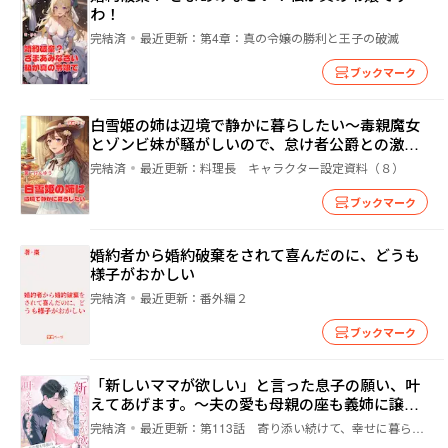
わ！
完結済
最近更新：
第4章：真の令嬢の勝利と王子の破滅
ブックマーク
白雪姫の姉は辺境で静かに暮らしたい〜毒親魔女
とゾンビ妹が騒がしいので、怠け者公爵との激甘
スイーツ生活を死守します！〜
完結済
最近更新：
料理長 キャラクター設定資料（８）
ブックマーク
婚約者から婚約破棄をされて喜んだのに、どうも
様子がおかしい
完結済
最近更新：
番外編２
ブックマーク
「新しいママが欲しい」と言った息子の願い、叶
えてあげます。〜夫の愛も母親の座も義姉に譲っ
て、私は私の幸せを掴む〜
完結済
最近更新：
第113話 寄り添い続けて、幸せに暮らしていく