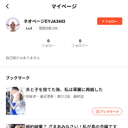
マイページ
ネオページEYJA3443
フォロー
登録日数:
358
Lv.
3
0
0
フォロー
フォロワー
自己紹介はありません
ブックマーク
夫と子を捨てた後、私は華麗に再婚した
完結済
最近更新：
第312話 最終話
ブックマーク
婚約破棄？ ざまあみなさい！私が真の令嬢です