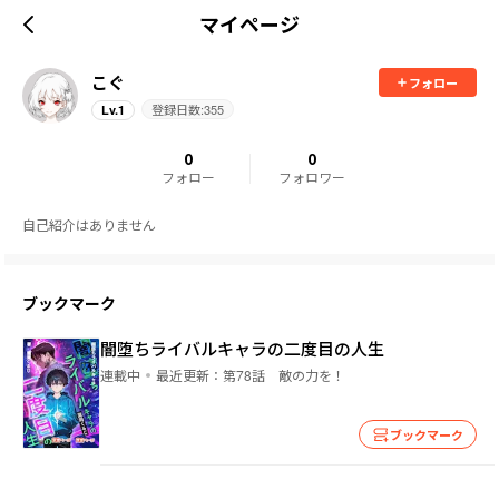
マイページ
こぐ
フォロー
登録日数:
355
Lv.
1
0
0
フォロー
フォロワー
自己紹介はありません
ブックマーク
闇堕ちライバルキャラの二度目の人生
連載中
最近更新：
第78話 敵の力を！
ブックマーク