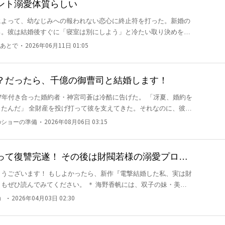
ント溺愛体質らしい
によって、幼なじみへの報われない恋心に終止符を打った。新婚の
男。彼は結婚後すぐに「寝室は別にしよう」と冷たい取り決めを持
・
あとで
2026年06月11日 01:05
、胸の奥に小さな痛みが積もっていく。彼女は結婚指輪を外し、引
めだ」と差し出された安産のお守りも、彼の心には別の誰かがいる
付き紫
？だったら、千億の御曹司と結婚します！
年間の人生の欠片が、丁寧にしまわれていた。最も古い写真の裏に
7年付き合った婚約者・神宮司蒼は冷酷に告げた。 「冴夏、婚約を
と思
た。それなのに、彼は
かな片想いから始まっていた証だった。 震える声で問い詰
に宿っていた小さな命を冷たく踏みにじった。彼のすべての優しさ
一切隙を見せなかった男は、初めて彼女の前で、無様なほど取り乱
・
のショーの準備
2026年08月06日 03:15
言葉を信じた私が馬鹿だった。 「結
ための道具に過ぎないよ」 彼の本性を知ったときには、もう遅か
って復讐完遂！ その後は財閥若様の溺愛プロポ
うございます！ もしよかったら、新作『電撃結婚した私、実は財
れ、激しい暴力に晒される。 蒼は新しい女を抱きしめ、私を死ん
ください。 ＊ 海野香帆には、双子の妹・美帆
斎は「やめろ！」と叫びながら、その瞳の奥で冷笑を浮かべてい
たらしく殺され、その遺体は無残にも捨てられた。 妹を殺し
・
）
2026年04月03日 02:30
うなんて考えられない」と涙ながらに語る「理想の夫」。 その偽
った私の背後には、彼らなど足元にも及ばない【巨大な影】が控え
も付き合ってあげる」