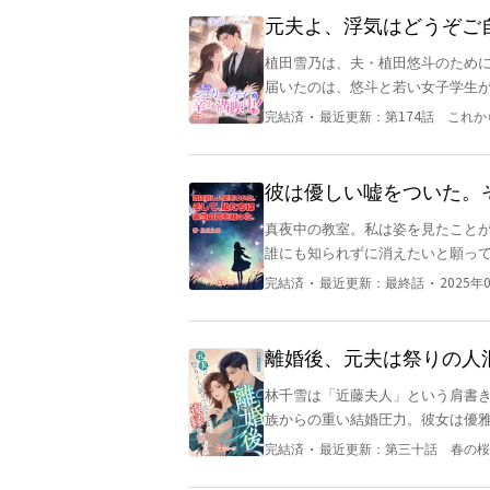
つ転落していき──。 再会したとき、立場は完全に逆転。 「釣り合わない」と言われた女は、誰より
どは全て架空のものであり、実在
元夫よ、浮気はどうぞご
も輝く存在へ。 これは、捨てられたヒロインが成功し、 もっと上の男に選ばれて幸せになる、爽快
中！
植田雪乃は、夫・植田悠斗のために、
ざまぁ＆溺愛逆転ラブストーリー
届いたのは、悠斗と若い女子学生が絡
面々は、まるで何事もなかったかのように平然としている
・
完結済
最近更新：
第174話 これ
おとなしく妻の座に収まっていること――それが
づけ、嘲笑った。 「おばさん、少しでも自覚があるなら、さっさと身を引いたほうがお互いのためじ
ゃない？」 悠斗は、薄っぺらな笑みを浮かべて言った。 「雪乃、ただの気の迷いだ。君は優しいか
彼は優しい嘘をついた。
ら、俺を許してくれるだろう？」 ――雪乃の唇に、凍てつく笑みが浮かぶ。 そして、離婚協議書を
真夜中の教室。私は姿を見たこと
叩きつけた。 あの瞬間、心の奥底で何かが砕け散った。夫への愛も、期待も、信頼も――すべて跡形
誰にも知られずに消えたいと願って
もなく。 ――― それから数年。 雪乃は絵画界に鮮烈な復活を遂げ、国際美術展から引きも切らず招
の恋人になった私たち。 昔、気に
待される存在となった。 離婚後、常に彼女の傍らに寄り添う影――ビジネス界に君臨する謎めいた大
・
・
完結済
最近更新：
最終話
2025年0
っていた。 異性から裏切られるこ
物。その正体を知る者はいない。 ――― あの日、証拠を手に愛人の父親を訪ねた。責任を問い詰め
は……？ ◇ノベマ、アルファポリ
るつもりだった――ただ、それだけのはずだった。 ――あの美し
は、夢にも思
離婚後、元夫は祭りの人
林千雪は「近藤夫人」という肩書
族からの重い結婚圧力。彼女は優
に身を投じた。 かつて宴席で「子孫」問題を嘲られ、微笑むことしかできなかった彼女。今、同じ場
・
完結済
最近更新：
第三十話 春の桜
で、意地悪な調子で話題が向けら