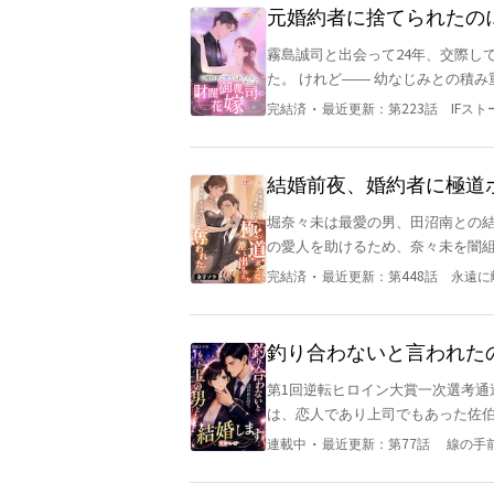
香帆は妹になりすまし、奴のそばへ
御剣家の御曹司・御剣硯司が、20年間ず
元婚約者に捨てられたの
そして最後に――その愛ごと、地獄へ突き落とす。 これは、命を賭
飢えた哀れな少女はいない。 私の
霧島誠司と出会って24年、交際して
で、香帆は復讐の刃を研ぎ澄ます。
え間ない絶望を味わわせてあげる
た。 けれど―― 幼なじみとの積み重ねた時間は、突然現れた「運命の人」には勝てなかった。 つら
「ようこそ、地獄へ」
いときほど、霧島は何度も美月を置
・
完結済
最近更新：
第223話 IFス
ェディングドレスの試着中、美月をひとり
女へ、電話越しに冷たく放たれた言
――「誠司、お風呂入ったよ〜」 その
結婚前夜、婚約者に極道ボ
た想いは、とうとう限界を超える。 「……婚約、解消させていただきます」 そう告げた彼女
先に奪われた！
堀奈々未は最愛の男、田沼南との結婚を心から楽しみ
し、霧島は笑って言った。 「また拗
の愛人を助けるため、奈々未を闇
せ、小早川美月が霧島誠司を“好き
一夜、奈々未は深い絶望に沈み、南への気持ち
て、誰ひとり思っていなかった。 ――けれど。 数日後、美月は静かに、ある財閥の御曹司と婚姻届
・
完結済
最近更新：
第448話 永遠
った。」奈々未は涙をこらえ、震える声でそう言った。 立ち
を提出していた。 そしてその後。 霧島は彼女の足元にひざまずき、必死に縋る。 「……悪かった。
そして首に残るキスマークが映る。 「大丈夫だ。他の男と一夜を共にしたとしても、必ず君を妻
戻ってきてくれ。胃が痛くて、眠れないんだ。
る」南は笑みを浮かべながら手を
腰に、背後からそっと回される腕。 「――俺の妻に、勝手に触るな」 凍るような低い声に、霧
釣り合わないと言われた
ることはなかった。 奈々未は結婚式をキャンセルし、彼との関係を完全に断つ決意を固めた。周りの
顔を上げる。 目の前には、美月を抱き寄せたままの御曹
第1回逆転ヒロイン大賞一次選考通過作品 「
人々は「金持ちの南を捨てるなん
だけますか。……不快です。お引き取りを」 そうして、美月は裏切られた過去
は、恋人であり上司でもあった佐伯
なかった。 しかし、気づけば、奈々未はすでに極道のボスに溺愛されていた！高級オートクチュール
ばにいてくれる人”と出会ったのだ
い、どん底に落ちた杏菜だったが
のウェディングドレスを纏い、久
・
連載中
最近更新：
第77話 線の手
ループへ転職することに。 若き社長・神埼蓮に実力を認められ、秘書の田中詩織に支えられながら、
となっていた。 南がその事実を後悔し、膝をついて必死に彼女を引き戻そうとしても、奈々未の心は
杏菜は努力と成長を重ねていく。 
すでに彼の元には戻ることはなかった…。 ＊この物語は完全にフィクションです