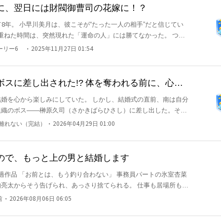
――。 甘く囁き、惑わせ、心を奪い、愛に溺れさせ、狂わせる。
っと私だけを護り続けてくれていたことを。 ――もう、愛に
に、翌日には財閥御曹司の花嫁に！？
けた復讐劇。 偽りの微笑みの裏
命の最後の1ヶ月。私を傷つけたすべての人間に、今度は跪いて絶
8年。 小早川美月は、彼こそが“たった一人の相手”だと信じてい
 そして、凶手たちが彼女を唯一の救いだと錯覚したその瞬間――
。
き去りにした。 結婚式を間近に控えたある日もそうだった。 ウ
・
トーリー6
2025年11月27日 01:54
残して、彼は“あの人”のもとへ向かった。 高熱に苦しむ彼
葉―― 「薬でも飲んで寝とけよ」 その背後から聞こえた甘い声
瞬間、美月の中で、何かが音を立てて崩れた。 積もり積もっ
スに差し出された!? 体を奪われる前に、心が
に対
にしていた。 しかし、結婚式の直前、南は自分
ねてるだけだろ？ どうせ冷静になったら戻ってくるって」 なに
組織のボス――榊原久司（さかきばらひさし）に差し出した。その
すぎる”ことは、誰もが知っていたから。 彼女が本気で去るなん
は一瞬で冷めてしまった。 「南、もう私は汚れてしま
・
に離れない（完結）
2026年04月29日 01:00
尽くす南の目に、乱れた服、崩れた髪、
にす
頼む、もう一度だけ……」 返事をしようとした美月の
差し出した。しかし、奈々未の目に浮かぶ涙には、もはや愛を感じ
島が
ので、もっと上の男と結婚します
司。 「スカートに汚い手をかけないでいた
お前とは、もう釣り合わない」 事務員パートの氷室杏菜
て愚かだ」と非難したが、南は彼女が必ず戻ってくると信じて疑わ
を超えて、“本当にそ
亮太からそう告げられ、あっさり捨てられる。 仕事も居場所も失
った。
、ある仕事をきっかけに思わぬ才能を見出され、大手企業・神埼グ
司の隣で幸せそうに微笑む奈々未は、南にとって手の届かない存在
・
前
2026年08月06日 06:05
一方、杏菜を見下して切り捨てた亮太は、慢心と無能さから少しず
。登場人物や地名な