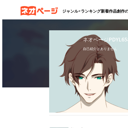
ジャンル
ランキング
新着作品
創作
ネオページPDYL65
自己紹介はありません
フォロー
3
フォロワー
3
ブックマーク