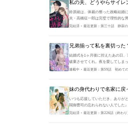
私の夫、どうやらサイレ
鈴原綾は、体裁の整った政略結婚
夫・高橋征一郎は完璧で理性的な
ちかけた。 綾にとって結婚とは、協力であり、演技だった。そして、夫が恩師の娘に向けるさりげな
・
完結済
最近更新：
第三十話 静寂の
い優しさを目の当たりにするたび
き出しの奥へしまった。「念のた
という“事実”も、静かに受け入れた。 ――あの夜までは。 深夜、偶然開けてしまった書斎の鍵
兄弟揃って私を裏切った
檀箱。その中には、彼女の過去八
結婚式を1ヶ月後に控えたあの日、
残されていたのは、鋭く力強い字。 「今日、绫に出会えた」 それは、彼女が利害一致の結婚だ
破棄させてくれ。夜を愛してしまったんだ」 全財産を投げ打って彼を支えてき
っていたものが、実は彼の八年にわたる静
私を豪雨の中に跪かせ、私のお腹
めた瞬間――いつも冷静沈着で、
・
連載中
最近更新：
第59話 初めて
は、もう別の女のものだった。 絶望のどん底にいた私に、幼馴染の神宮司安斎が手を差し伸べる。
した。
「冴夏、俺と結婚しよう。もっと盛大な式を挙げよう」 その
婚？ あんな女、蒼をイラつかせる
妹の身代わりで名家に戻
った。 私の愛猫は無残に殺され、その犯人に仕立て上げられた。 記者会見の場、何万人もの容赦な
ーズ！？
いつも応援していただき、ありがと
い視線の中で、私は床に押し付けら
閥御曹司の忘れられない人でした』もぜひ読んでみて
だ犬のように見下ろしている。 安
がいた。 ――だが、ある日、美帆は惨
た。 彼らは知らない。私のポケットには、【胃がん末期・余命1ヶ月】の診断書があることを。 そし
・
完結済
最近更新：
第226話（終わり
た犯人は、世間の前では「美帆を失
て、彼らが雑草のように踏みにじ
善に満ちた笑顔を、香帆は決して忘れない。 「そんなに演技が上手いなら、私
ていることを。 祖父が遺した遺言状。伯父がもたらした巨万の富。 そして、日本屈指の権力を持つ