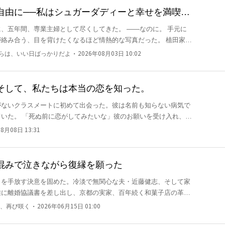
の人物や団体、場所などとは一切関係ありません。
自由に──私はシュガーダディーと幸せを満喫
五年間、専業主婦として尽くしてきた。 ――なのに。 手元に
。
み合う、目を背けたくなるほど情熱的な写真だった。 植田家の
。 「今さら釣り合わないって気づいた？
・
からは、いい日ばっかりだよ
2026年08月03日 10:02
お前の唯一の価値よ」 愛人の北島千恵子は、顔を近
そして、私たちは本当の恋を知った。
がないクラスメートに初めて出会った。彼は名前も知らない病気で
いた。 「死ぬ前に恋がしてみたいな」彼のお願いを受け入れ、仮
なっていた異性から振られた私は過去のトラウマから恋に臆病にな
8月08日 13:31
とを恐れて恋に億劫な私と、死ぬ前に本物の恋を望む彼との運命
ス、小説家になろうにて同作品掲載中。
い男に、ずっとつきまとわれると
わなかった。 「雪乃、いつ離婚するつもりだ？」
混みで泣きながら復縁を願った
きを手放す決意を固めた。冷淡で無関心な夫・近藤健志、そして家
雅に離婚協議書を差し出し、京都の実家、百年続く和菓子店の革新
・
、再び咲く
2026年06月15日 01:00
れても、近藤健志はその場で冷たい表情を崩さず、杯を叩き割り、