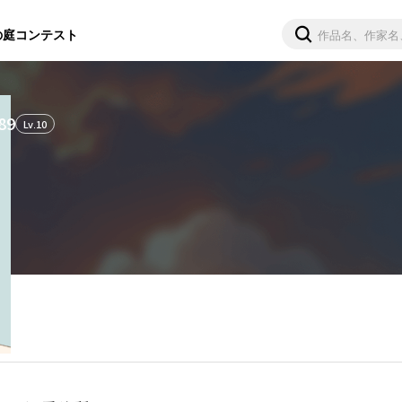
の庭
コンテスト
89
Lv.
10