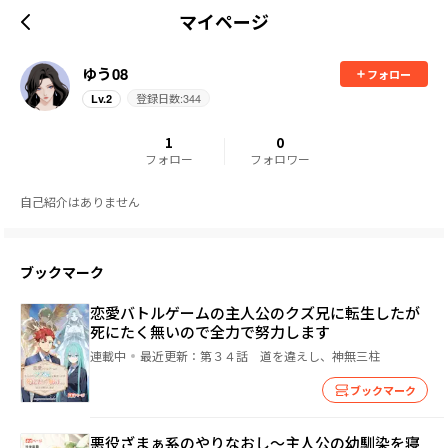
マイページ
ゆう08
フォロー
登録日数:
344
Lv.
2
1
0
フォロー
フォロワー
自己紹介はありません
ブックマーク
恋愛バトルゲームの主人公のクズ兄に転生したが
死にたく無いので全力で努力します
連載中
最近更新：
第３４話 道を違えし、神無三柱
ブックマーク
悪役ざまぁ系のやりなおし～主人公の幼馴染を寝