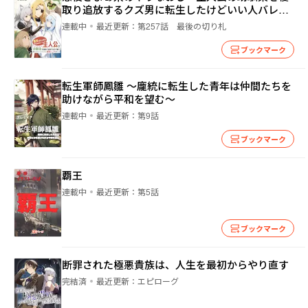
取り追放するクズ男に転生したけどいい人バレし
たら最強ムーブが起こった
連載中
最近更新：
第257話 最後の切り札
ブックマーク
転生軍師鳳雛 ～龐統に転生した青年は仲間たちを
助けながら平和を望む～
連載中
最近更新：
第9話
ブックマーク
覇王
連載中
最近更新：
第5話
ブックマーク
断罪された極悪貴族は、人生を最初からやり直す
完結済
最近更新：
エピローグ