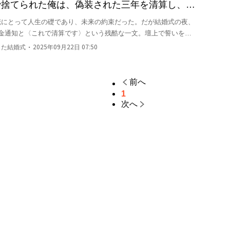
で捨てられた俺は、偽装された三年を清算し、失
俺にとって人生の礎であり、未来の約束だった。だが結婚式の夜、
金通知と〈これで清算です〉という残酷な一文。壇上で誓いを交
、三年間の婚姻を虚構と笑い飛ばした。

・
りた結婚式
2025年09月22日 07:50
に、東京家庭裁判所から資産凍結命令が下る。弁護士と探偵の力を
、相手は逆に「原告の不適切行為」を捏造し、世論さえも味方につ
前へ
友人の証言、そして妻の背後に潜む巨大な影――三年間の真実は少
1
次へ
の裏切りだけなのか？

の真実”が待ち受けているのか――。