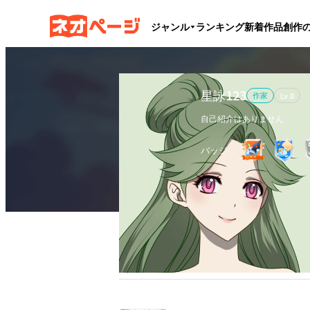
ジャンル
ランキング
新着作品
創作
星詠123
作家
Lv.
0
自己紹介はありません
バッジ：
作品
1
執筆文字数
6.1万
フ
全作品
ブックマーク
更新カレンダー