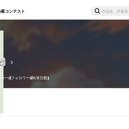
の庭
コンテスト
ォロー
0
フォロワー
0
執筆日数
1