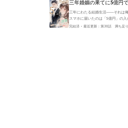
三年婚姻の果てに5億円
われた誇りを取り戻す
三年にわたる結婚生活――それは
スマホに届いたのは「5億円」の入
わすはずの妻は、別の男と並び立ち
・
完結済
最近更新：
第30話 満ち足
絶望の淵に追い討ちをかけるよう
借り、俺は必死に証拠を集めるが
けようとしていた。

やがて浮かび上がる密会の記録、
しずつ姿を現し始める。

だが、最後に暴かれるのは本当に妻
それとも、俺の知らない“もう一つ