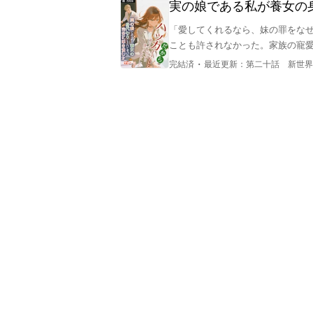
実の娘である私が養女の
だから、ハッカーとして
「愛してくれるなら、妹の罪をな
ことも許されなかった。家族の寵
にさせられ、絶望的な三年間を刑
・
完結済
最近更新：
第二十話 新世界
自分を「穢れ」のように扱う家族の
仮面をまとった彼らが映っていた
自分という存在を否定した者たち
れた妹の虚偽の人生、兄たちの隠
く。これは、愛を求め続けた実の
から這い上がる物語である。愛さ