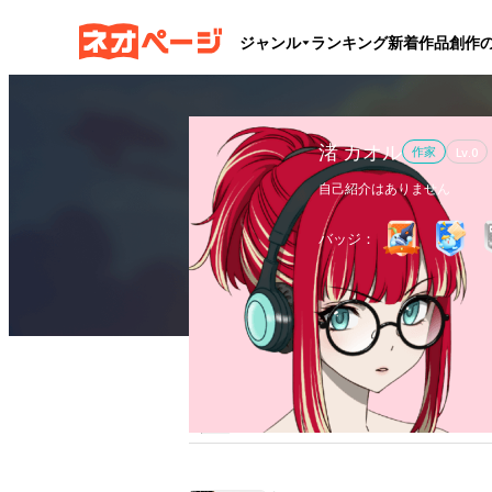
ジャンル
ランキング
新着作品
創作
​渚 カオル
作家
Lv.
0
自己紹介はありません
バッジ：
作品
1
執筆文字数
3.9万
フ
全作品
ブックマーク
更新カレンダー