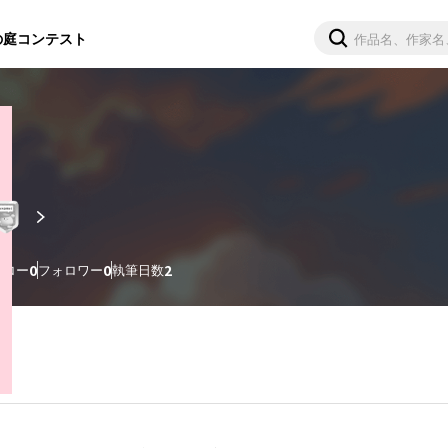
の庭
コンテスト
ォロー
0
フォロワー
0
執筆日数
2