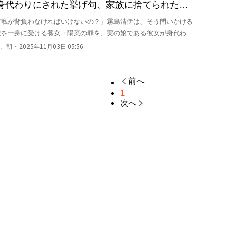
身代わりにされた挙げ句、家族に捨てられた。
彼らの人生をぶち壊すことにした
ぜ私が背負わなければいけないの？」霧島清伊は、そう問いかける
愛を一身に受ける養女・陽菜の罪を、実の娘である彼女が身代わり
務所で過ごす。出所後、待っていたのは、陽菜を必死に守りながら
・
、朝
2025年11月03日 05:56
、さらに冷たい仕打ちだった。SNSには「慈愛に満ちた家族」の
。すべてを失い、心にぽっかりと穴が空いた清伊は、暗網の闇で、
への復讐の手段を見つける。ハッキングという武器を手に、寵愛さ
前へ
した醜聞、そして家族を支える企業の腐敗を、一つ一つ暴いてい
1
娘が、裏切りと偽りの家族を、自らの手で壊し尽くすために、暗黒
次へ
れなかった者が、愛することをやめ、強者となって蘇る―。