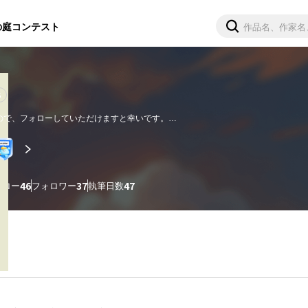
の庭
コンテスト
6
ので、フォローしていただけますと幸いです。

、

持っており、

ォロー
46
フォロワー
37
執筆日数
47
いる私に適した名前なのでは、と思っております<(_ _)>