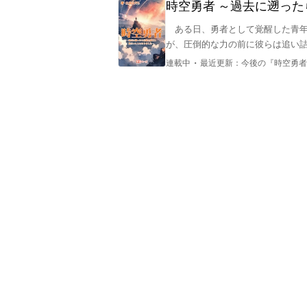
時空勇者 ～過去に遡っ
　ある日、勇者として覚醒した青
が、圧倒的な力の前に彼らは追い詰
・
連載中
最近更新：
今後の『時空勇者
――「私の命は過去の文明に七つ
現代に生きる私の命が尽きることは
　仲間たちが絶望する中、セリュ
ス・エクシリウム）》を発動して過
　そこで彼を待っていたのは、か
導かれた二人の長き戦いの物語が