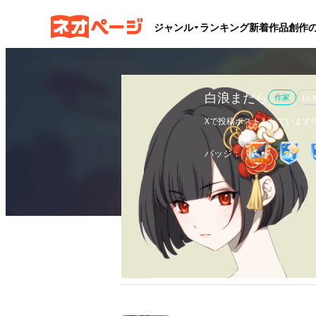
ジャンル
ランキング
新着作品
創作
白浪まだら
作家
Lv.
Xで投稿ポストもしています
ちなみに「まだら」については
バッジ：
蛇の（シロ）マダラ、

猫のまだら（模様）、

魚のマダラなどの意味合いを
作品
1
執筆文字数
2.4万
フ
自分自身が何者なのか見失って
全作品
ブックマーク
更新カレンダー