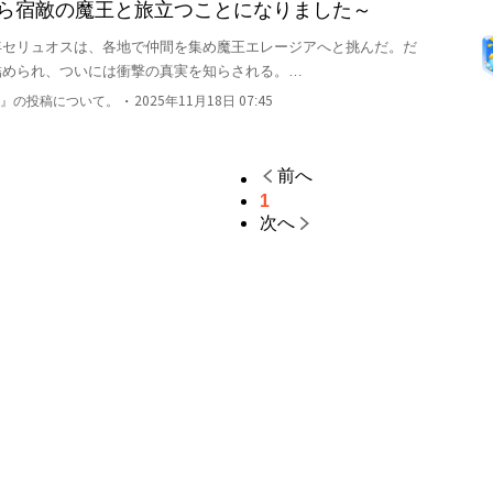
たら宿敵の魔王と旅立つことになりました～
年セリュオスは、各地で仲間を集め魔王エレージアへと挑んだ。だ
められ、ついには衝撃の真実を知らされる。

・
』の投稿について。
2025年11月18日 07:45
ある。過去の時代に遡って、すべての魔王の命を滅ぼさなければ、
ない……」

前へ
オスだけは一人諦めていなかった。禁忌の魔術《時空追放（テンプ
1
去の時代に遡る決断をする。

次へ
つての歴史に封じられた全く別の世界だった。勇者と魔王、宿命に
ここに始まる――。