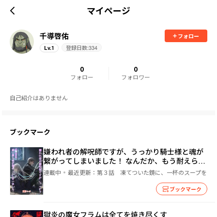
マイページ
千導啓佑
フォロー
登録日数:
334
Lv.
1
0
0
フォロー
フォロワー
自己紹介はありません
ブックマーク
嫌われ者の解呪師ですが、うっかり騎士様と魂が
繋がってしまいました！ なんだか、もう耐えられ
ません！
連載中
最近更新：
第３話 凍てついた鏡に、一杯のスープを
ブックマーク
獄炎の魔女フラムは全てを焼き尽くす