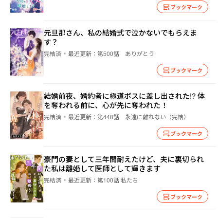
ブックマーク
元旦那さん、私の結婚式で泣かないでもらえま
す？
完結済
最近更新：
第500話 ありがとう
ブックマーク
結婚前夜、婚約者に極道ボスに差し出された!? 体
を奪われる前に、心が先に奪われた！
完結済
最近更新：
第448話 永遠に離れない（完結）
ブックマーク
豪門の妻として三年間耐えたけど、夫に裏切られ
た私は離婚して医師として輝きます
完結済
最近更新：
第100話 私たち
ブックマーク