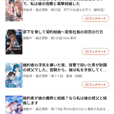
で、私は彼の宿敵と電撃結婚した
完結済
最近更新：
第25話 月下の永遠なる守り（最終話）
ブックマーク
部下を脅して契約結婚〜変態社長の初恋の行方
連載中
最近更新：
第130話 Side.新井
ブックマーク
婚約者の浮気を暴いた夜、復讐で抱いた男が財閥
の叔父でした。翌朝から、彼は私を手放してくれ
ません
完結済
最近更新：
第三十話 最後（後編）
ブックマーク
婚約者が彼の義姉と結婚？なら私は彼の叔父と結
婚します
連載中
最近更新：
第179話 次はお前の口から春菜の名前を聞きたくない