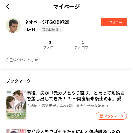
マイページ
ネオページFGQD9720
フォロー
登録日数:
311
Lv.
14
2
1
フォロー
フォロワー
自己紹介はありません
ブックマーク
事後、夫が『元カノとやり直す』と言って離婚届
を差し出してきた！？ ～国宝級修復士の私、愛は
修復不可ですか？
完結済
最近更新：
第220話 薪火と新たな始まり
ブックマーク
夫が愛人を喜ばせるために私と偽装離婚したの