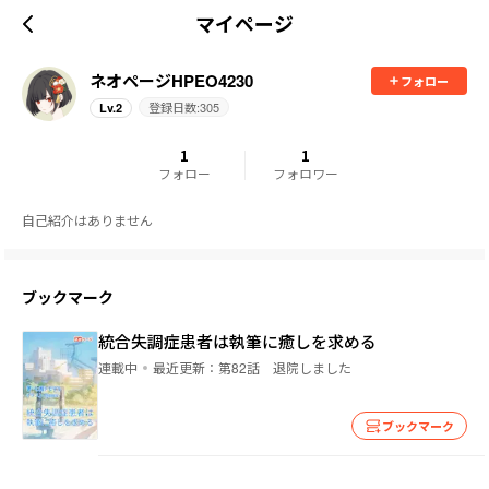
マイページ
ネオページHPEO4230
フォロー
登録日数:
305
Lv.
2
1
1
フォロー
フォロワー
自己紹介はありません
ブックマーク
統合失調症患者は執筆に癒しを求める
連載中
最近更新：
第82話 退院しました
ブックマーク