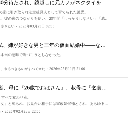
40分待たされ、鏡越しに元カノがネクタイを直
ヨークのファンドCEOと電撃結婚
の家に引き取られ法定後見人として育てられた孤児。

、彼の家のつながりを使い、20年間「しっかりしなさい」「感謝
・
し歩きたい
2026年03月29日 02:05
とき、彼女は思った——おそらく、家族を持たない自分に与えられ


私、姉が好きな男と三年の仮面結婚中――なの
は彼が自ら決めたものだった。その中には彼の大学時代の元恋人も
追い続け、ピーマン嫌いまで把握済み
本当の意味で近づこうとしなかった。

て、40分も彼女を待たせた。

は優しさではなく、ただ必要とされていなかっただけだと。彼の心
いる人は一人もおらず、オレンジジュースを手に、まるで他人の結
・
た、来るべきものがすべて来た
2026年03月11日 21:00
、ずっと。

だった。

た。

誕生日プレゼントの契約書の末尾に離婚届を挟み込んだ。彼はあま
者、母に『26歳でおばさん』、叔母に『乞食で
一瞬も止まらなかった。

を真剣に読んだ。

れた結果、五大財閥御曹司と結婚
、すべて変わり者。

同意が必要で、離婚時には工房の増価分は共同財産に含まれ、分割
た女」と罵られ、お見合い相手には家政婦候補とされ、あらゆる言
れど誕生日おめでとう。そして私にも、自由おめでとう。

・
来
2026年02月25日 22:00
た。

うやく理解した。

相手の女性にワインをかけられた男が、家まで送ってくれた。

度も、自分のために設計されたものではなかったのだ、と。
