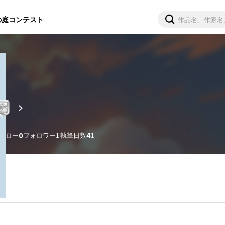
の庭
コンテスト
ォロー
0
フォロワー
1
執筆日数
41