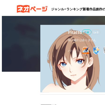
ジャンル
ランキング
新着作品
創作
Pitatto
作家
Lv.
0
自己紹介はありません
バッジ：
作品
3
執筆文字数
24.1万
フ
全作品
ブックマーク
更新カレンダー