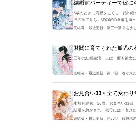
結婚前パーティーで彼に
すのを見て、翌日ニュー
6歳のときに両親を亡くし、婚約者
彼の家で育ち、彼の家の食事を食べ
しなさい」と言われ続けた。

・
完結済
最近更新：
第三十話 外を少
三年前、彼が「好きだ」と言った
る、精一杯の答えなのだろう、と。
財閥に育てられた孤児の
結婚前パーティー、ゲストリスト
に財閥の兄は八年間私を
三年の結婚生活、夫は一度も彼女に
いた。

彼は駐車場に車を停めに行くと言っ
後になって桐島澄は知る――それ
彼女はホールの端に立ち、知って
・
完結済
最近更新：
第35話 春が来
には別の女がいた。三年ものあいだ
婚式に来たかのような孤独な気持ち
そして鏡越しに、彼らを見てしまっ
彼女は泣かず、問い詰めもせず、
お見合い33回全て変わり
りにもあっさりと署名し、ペン先は
その夜、彼女は初めて結婚前契約書
も相手にしない』と言わ
水無月結衣、26歳。お見合い33回
結婚後の工房経営の決定は双方の
結婚を急かされ、叔母には「老け
さようなら、久我賢吾。少し早いけ
には裁判手続きを経ること——。

葉に傷つけられてきた。

・
完結済
最近更新：
第39話 藤原未
――外に出ると、待っている人がい
ホテルのポーチの灯の下、彼女はよ
そして、ある4月の雨夜。隣の席で
この結婚は、婚約の最初の日から一