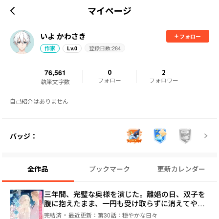
マイページ
いよ かわさき
フォロー
登録日数:
284
作家
Lv.
0
76,561
0
2
フォロー
フォロワー
執筆文字数
自己紹介はありません
バッジ：
全作品
ブックマーク
更新カレンダー
三年間、完璧な奥様を演じた。離婚の日、双子を
腹に抱えたまま、一円も受け取らずに消えてやっ
た
完結済
最近更新：
第30話：穏やかな日々