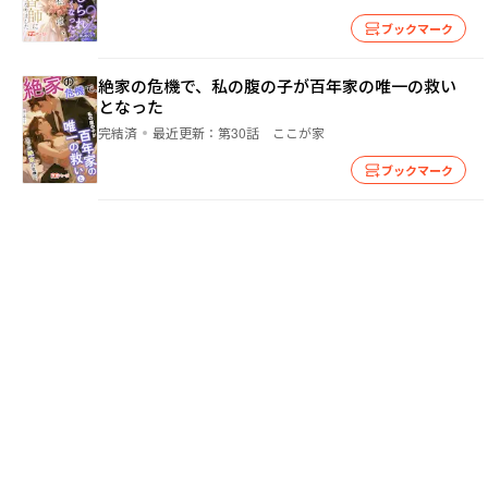
ブックマーク
絶家の危機で、私の腹の子が百年家の唯一の救い
となった
完結済
最近更新：
第30話 ここが家
ブックマーク