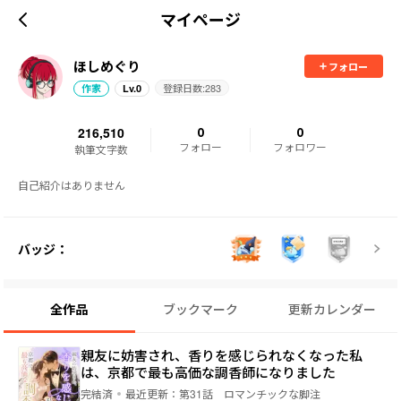
マイページ
ほしめぐり
フォロー
登録日数:
283
作家
Lv.
0
216,510
0
0
フォロー
フォロワー
執筆文字数
自己紹介はありません
バッジ：
全作品
ブックマーク
更新カレンダー
親友に妨害され、香りを感じられなくなった私
は、京都で最も高価な調香師になりました
完結済
最近更新：
第31話 ロマンチックな脚注