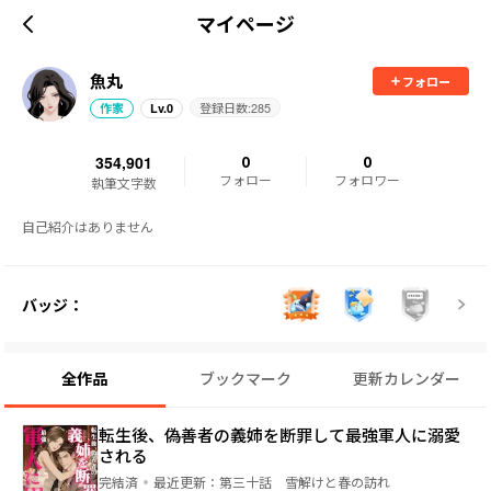
マイページ
魚丸
フォロー
登録日数:
285
作家
Lv.
0
354,901
0
0
フォロー
フォロワー
執筆文字数
自己紹介はありません
バッジ：
全作品
ブックマーク
更新カレンダー
転生後、偽善者の義姉を断罪して最強軍人に溺愛
される
完結済
最近更新：
第三十話 雪解けと春の訪れ