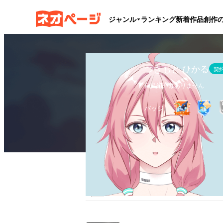
ジャンル
ランキング
新着作品
創作
つきもと ひかる
契
自己紹介はありません
バッジ：
作品
1
執筆文字数
9.2万
フ
全作品
ブックマーク
更新カレンダー