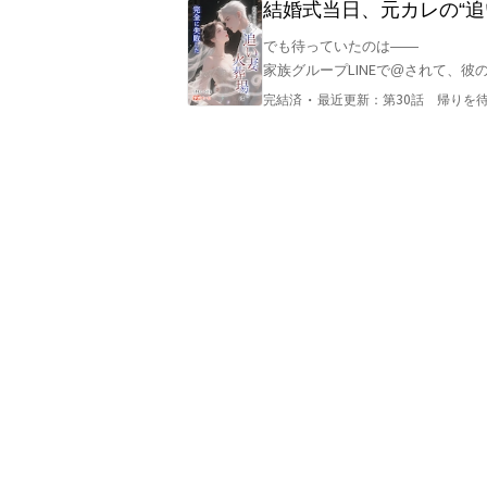
結婚式当日、元カレの“
続けた
でも待っていたのは――

家族グループLINEで@されて、彼
った。

・
完結済
最近更新：
第30話 帰りを
しかも、その“妹”は血の繋がりす
婚礼前夜、匿名のメッセージが届く
「今日、この日を一生忘れられない
そして当日、並べられた披露宴の案
れる。

誰もが思った――

森川葵はもう三十近く、忍耐しか残
しかし――

新婚の夫、黒沢修平は、誰の目にも
「俺の妻の視界から離れろ。二度言