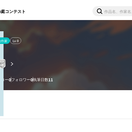
の庭
コンテスト
約作家
Lv.
0
ォロー
0
フォロワー
0
執筆日数
11