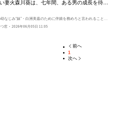
追い妻火森川葵は、七年間、ある男の成長を待ち
の幼なじみ“妹”・白洲美嘉のために伴娘を務めろと言われることだ
・
待つ窓
2026年06月05日 11:05
らないのに、婚礼を同じ日、同じホテルで計画していた。

。

前へ
ようにしてやる」

1
次へ
内板を目にし、廊下では“前夫に絡む狂った女”扱いで周囲に囲ま
されていない、と。

明らかな場面で、彼女を背後に置き、冷徹に告げる。

わせるな」
