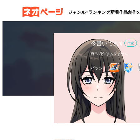
ジャンル
ランキング
新着作品
創作
今書いてます
作家
自己紹介はありません
バッジ：
作品
1
執筆文字数
8.5万
フ
全作品
ブックマーク
更新カレンダー