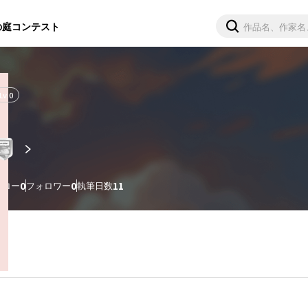
の庭
コンテスト
Lv.
0
ォロー
0
フォロワー
0
執筆日数
11