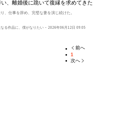
を養い、離婚後に跪いて復縁を求めてきた
り、仕事を辞め、完璧な妻を演じ続けた。

しまった――

・
次なる作品に、僕がなりたい
2026年06月12日 09:05
金が次々と。



前へ
アーティストの手を親しげに引き、

1
感嘆。

次へ
ていた。

いないな」

わる“庸俗な女”に過ぎず、

伝承”の象徴だった。

った。

人――鷹司雅人の視線を引き寄せてしまった。

一杯の温水と、重要な匿名資料を差し出しただけだった。
