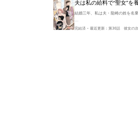
夫は私の給料で“聖女”
結婚三年、私は夫・龍崎の姓を名乗
しかし、記念日に夫のスマホを見て
・
完結済
最近更新：
第30話 彼女の
「材料費」「学費」とメモされた送
受取人はすべて同じ名前――千雪。
義母は家族の集まりで、その清冷な
「これこそ理想の嫁よ」と皆の前で
そして夫は、微笑みながらうなずい
問いただす私に、彼は言った。

「上流社会の人情と風雅を理解して
私にとって、日常の小さなことにこだ
千雪こそが、彼の中の“純粋な芸術と
心が折れたその日、私は再び筆を握
すると、夫の家族さえ頭を垂れる貴
彼は私の狼狽を見抜きつつも、ただ