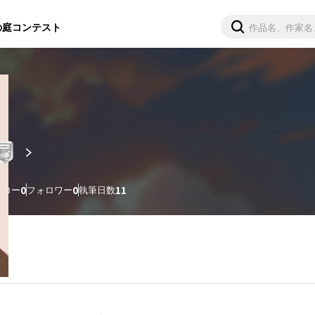
の庭
コンテスト
ォロー
0
フォロワー
0
執筆日数
11