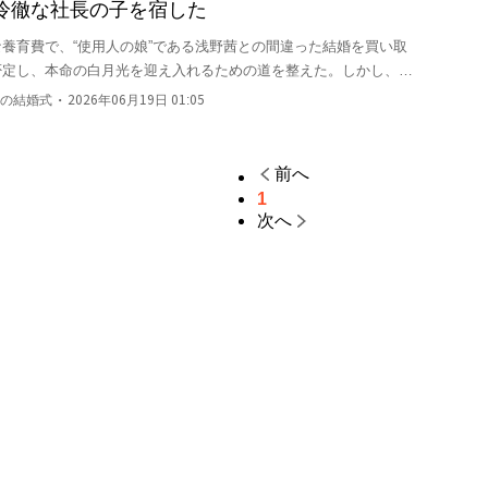
冷徹な社長の子を宿した
養育費で、“使用人の娘”である浅野茜との間違った結婚を買い取
否定し、本命の白月光を迎え入れるための道を整えた。しかし、彼
とき、静かに夕食を用意し、彼の視界の背景に過ぎなかったその妻
・
の結婚式
2026年06月19日 01:05
たことに初めて気づく。

のは、必死に引き止める姿ではなく、茶菓子のデザインに没頭し、
前へ
ディアが旧愛との浮名をでっちあげても、彼は公然と線を引く。
1
益目的の結婚圧力に対しても、彼は強く宣言する。「森ノ宮家は結
次へ
の治療のために名医を探し、資源を使って静かに彼女の仕事を支援
る賞を手にする。

淡さだった。今、彼が与えるのは、手作りのスープ、心を込めた住
婚姻書。かつて軽んじた家族の前で、彼は誇らしげに紹介する。
るデザイナーだ。」

宮広樹が歩む追妻の道は、かつての冷たい契約を月明かりの下、最