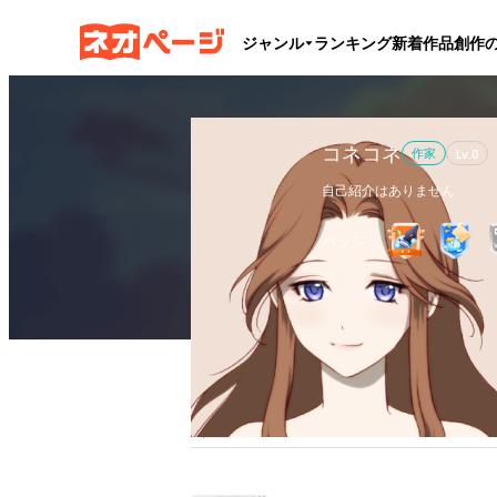
ジャンル
ランキング
新着作品
創作
コネコネ
作家
Lv.
0
自己紹介はありません
バッジ：
作品
1
執筆文字数
9.3万
フ
全作品
ブックマーク
更新カレンダー