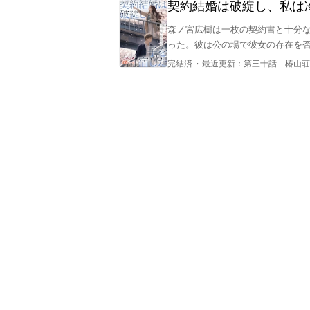
契約結婚は破綻し、私は
森ノ宮広樹は一枚の契約書と十分な
った。彼は公の場で彼女の存在を
女が身ごもったまま毅然と去った
・
完結済
最近更新：
第三十話 椿山荘
が、すでに彼の生活に溶け込んでい
京都まで追いかけた彼が目にした
瞳を輝かせる彼女の姿だった。メ
「私の妻は茜だ。」家族による利
婚を売らない。」

彼は妊娠中の彼女を気遣い、旧傷
した。彼女は“浅野茜”として栄誉あ
かつて彼が渡したのは小切手と冷
まい、そして余生を誓う手書きの
「彼女は私の妻であり、才能あふれ
捨てたはずの妻を宝に変え、森ノ
も誠実な誓いへと錬り上げる──。