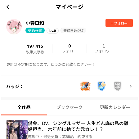
マイページ
小春日和
フォロー
契約作家
登録日数:
287
Lv.
0
197,415
0
1
フォロー
フォロワー
執筆文字数
更新は不定期になります、どうかご容赦ください〜！
バッジ：
全作品
ブックマーク
更新カレンダー
借金、DV、シングルマザー ――人生どん底の私の離
婚担当、 六年前に捨てた元カレ！？
連載中
最近更新：
第68話 約束する