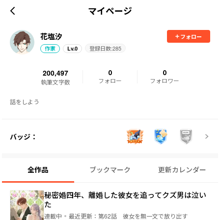
マイページ
花塩汐
フォロー
登録日数:
285
作家
Lv.
0
200,497
0
0
フォロー
フォロワー
執筆文字数
話をしよう
バッジ：
全作品
ブックマーク
更新カレンダー
秘密婚四年、離婚した彼女を追ってクズ男は泣い
た
連載中
最近更新：
第62話 彼女を無一文で放り出す