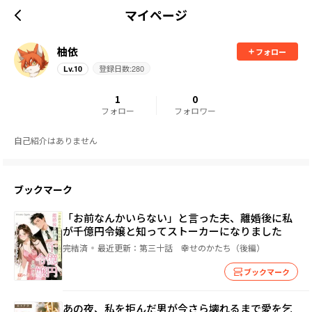
マイページ
柚依
フォロー
登録日数:
280
Lv.
10
1
0
フォロー
フォロワー
自己紹介はありません
ブックマーク
「お前なんかいらない」と言った夫、離婚後に私
が千億円令嬢と知ってストーカーになりました
完結済
最近更新：
第三十話 幸せのかたち（後編）
ブックマーク
あの夜、私を拒んだ男が今さら壊れるまで愛を乞