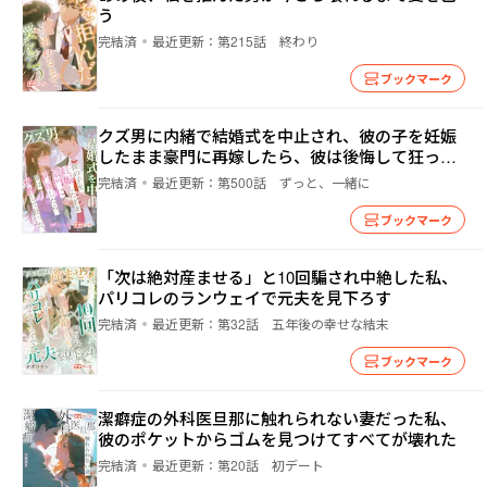
う
完結済
最近更新：
第215話 終わり
ブックマーク
クズ男に内緒で結婚式を中止され、彼の子を妊娠
したまま豪門に再嫁したら、彼は後悔して狂っ
た。
完結済
最近更新：
第500話 ずっと、一緒に
ブックマーク
「次は絶対産ませる」と10回騙され中絶した私、
パリコレのランウェイで元夫を見下ろす
完結済
最近更新：
第32話 五年後の幸せな結末
ブックマーク
潔癖症の外科医旦那に触れられない妻だった私、
彼のポケットからゴムを見つけてすべてが壊れた
完結済
最近更新：
第20話 初デート