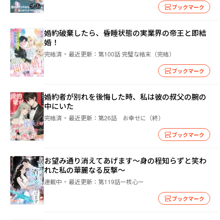
ブックマーク
婚約破棄したら、昏睡状態の実業界の帝王と即結
婚！
完結済
最近更新：
第100話 完璧な結末（完結）
ブックマーク
婚約者が別れを後悔した時、私は彼の叔父の腕の
中にいた
完結済
最近更新：
第26話 お幸せに（終）
ブックマーク
お望み通り消えてあげます～身の程知らずと笑わ
れた私の華麗なる反撃～
連載中
最近更新：
第119話ー核心ー
ブックマーク