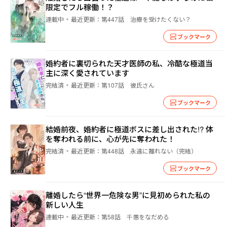
限定でフル稼働！？
連載中
最近更新：
第447話 治療を受けたくない？
ブックマーク
婚約者に裏切られた天才医師の私、冷酷な極道当
主に深く愛されています
完結済
最近更新：
第107話 彼氏さん
ブックマーク
結婚前夜、婚約者に極道ボスに差し出された!? 体
を奪われる前に、心が先に奪われた！
完結済
最近更新：
第448話 永遠に離れない（完結）
ブックマーク
離婚したら“世界一危険な男”に見初められた私の
新しい人生
連載中
最近更新：
第58話 千惠をなだめる