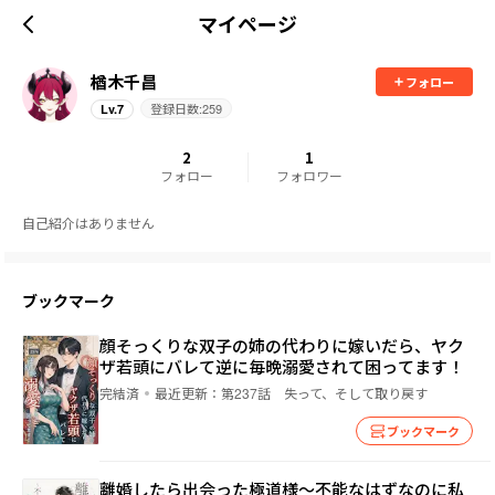
マイページ
楢木千昌
フォロー
登録日数:
259
Lv.
7
2
1
フォロー
フォロワー
自己紹介はありません
ブックマーク
顔そっくりな双子の姉の代わりに嫁いだら、ヤク
ザ若頭にバレて逆に毎晩溺愛されて困ってます！
完結済
最近更新：
第237話 失って、そして取り戻す
ブックマーク
離婚したら出会った極道様～不能なはずなのに私