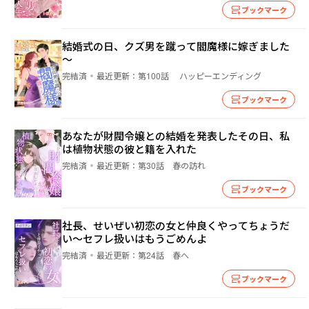
ブックマーク
結婚式の日、クズ男を蹴って閻魔様に嫁ぎました
～
完結済
最近更新：
第100話 ハッピーエンディング
ブックマーク
あなたが財閥令嬢との結婚を発表したその日、私
は植物状態の彼と籍を入れた
完結済
最近更新：
第30話 春の訪れ
ブックマーク
社長、せいぜい初恋の女と仲良くやってちょうだ
い～セフレ扱いはもうごめんよ
完結済
最近更新：
第24話 春へ
ブックマーク