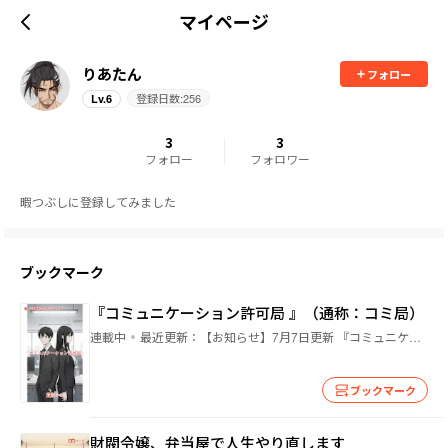
マイページ
りあたん
フォロー
登録日数:
256
Lv.
6
3
3
フォロー
フォロワー
暇つぶしに登録してみました
ブックマーク
『コミュニケーション許可局 』（通称：コミ局）
連載中
最近更新：
【お知らせ】7月7日更新 『コミュニケーション許可局』について。
ブックマーク
財閥令嬢、弁当屋で人生やり直します