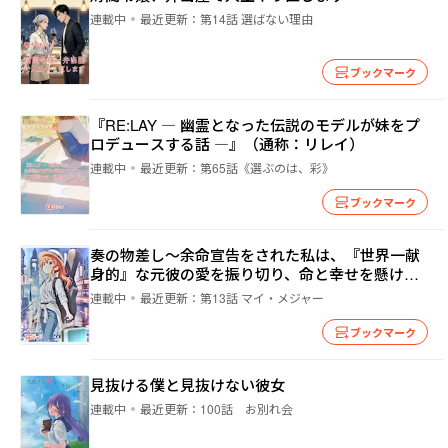
連載中
最近更新：
第14話 選ばない理由
ブックマーク
『RE:LAY ― 幽霊となった伝説のモデルが妹をプ
ロデュースする話 ―』（通称：リレイ）
連載中
最近更新：
第65話《選ぶのは、彩》
ブックマーク
奏の物差し〜余命宣告をされた私は、『世界一献
身的』な元彼の愛を振り切り、命と幸せを懸けた
自立の旅に出る〜
連載中
最近更新：
第13話 マイ・メジャー
ブックマーク
見抜ける僕と見抜けない彼女
連載中
最近更新：
100話 お別れ会