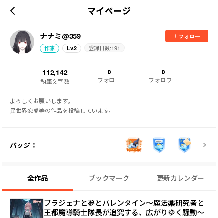
マイページ
ナナミ@359
フォロー
登録日数:
191
作家
Lv.
2
112,142
0
0
フォロー
フォロワー
執筆文字数
よろしくお願いします。

異世界恋愛等の作品を投稿しています。
バッジ：
全作品
ブックマーク
更新カレンダー
ブラジェナと夢とバレンタイン～魔法薬研究者と
王都魔導騎士隊長が追究する、広がりゆく騒動～