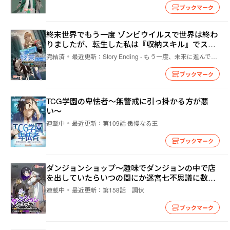
ブックマーク
終末世界でもう一度 ゾンビウイルスで世界は終わ
りましたが、転生した私は『収納スキル』でスロ
ーライフを目指します
完結済
最近更新：
Story Ending - もう一度、未来に進んでみよう
ブックマーク
TCG学園の卑怯者〜無警戒に引っ掛かる方が悪
い〜
連載中
最近更新：
第109話 傲慢なる王
ブックマーク
ダンジョンショップ～趣味でダンジョンの中で店
を出していたらいつの間にか迷宮七不思議に数え
られてました。
連載中
最近更新：
第158話 調伏
ブックマーク