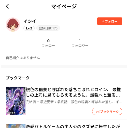
マイページ
イシイ
フォロー
登録日数:
175
Lv.
2
0
1
フォロー
フォロワー
自己紹介はありません
ブックマーク
銀色の稲妻と呼ばれた落ちこぼれヒロイン、 最推
しの上司に見てもらえるように、最強へと至るま
で
完結済
最近更新：
最終話 銀色の稲妻と呼ばれた落ちこぼれヒロイン、 最推しの上司に見てもらえるように、最強へと至るまで
ブックマーク
恋愛バトルゲームの主人公のクズ兄に転生したが