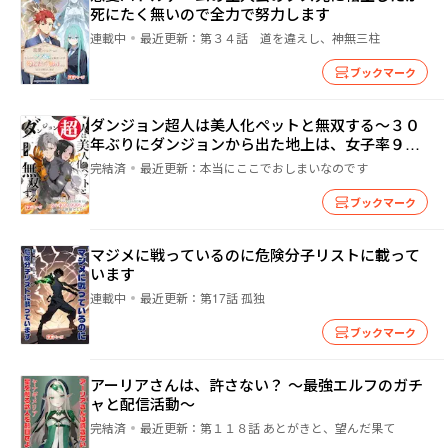
死にたく無いので全力で努力します
連載中
最近更新：
第３４話 道を違えし、神無三柱
ブックマーク
ダンジョン超人は美人化ペットと無双する〜３０
年ぶりにダンジョンから出た地上は、女子率９
９．９９９％のハーレム世界でした〜
完結済
最近更新：
本当にここでおしまいなのです
ブックマーク
マジメに戦っているのに危険分子リストに載って
います
連載中
最近更新：
第17話 孤独
ブックマーク
アーリアさんは、許さない？ ～最強エルフのガチ
ャと配信活動～
完結済
最近更新：
第１１８話 あとがきと、望んだ果て