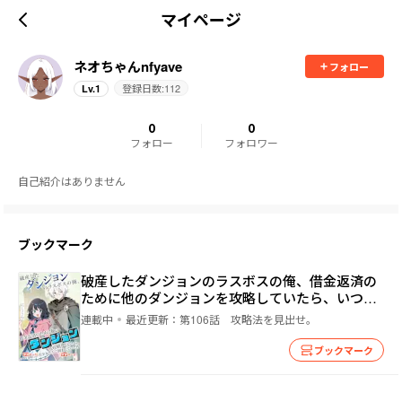
マイページ
ネオちゃんnfyave
フォロー
登録日数:
112
Lv.
1
0
0
フォロー
フォロワー
自己紹介はありません
ブックマーク
破産したダンジョンのラスボスの俺、借金返済の
ために他のダンジョンを攻略していたら、いつの
間にか美少女たちに囲まれていた件
連載中
最近更新：
第106話 攻略法を見出せ。
ブックマーク