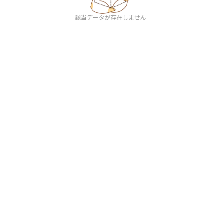
該当データが存在しません